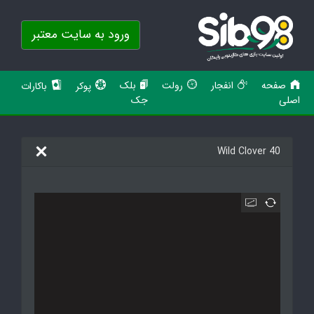
ورود به سایت معتبر
صفحه
انفجار
رولت
بلک
پوکر
باکارات
اصلی
جک
40 Wild Clover