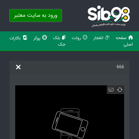
ورود به سایت معتبر
صفحه
انفجار
رولت
بلک
پوکر
باکارات
اصلی
جک
666