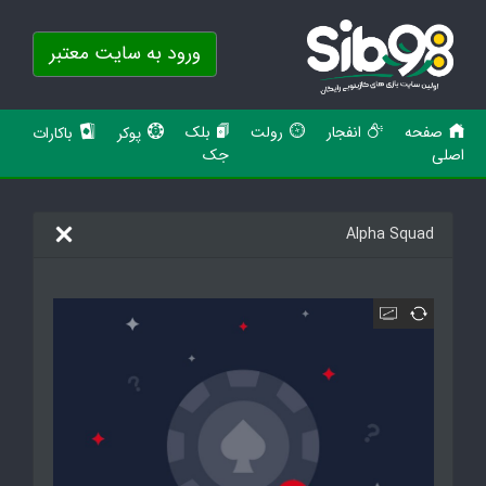
ورود به سایت معتبر
صفحه
انفجار
رولت
بلک
پوکر
باکارات
اصلی
جک
Alpha Squad