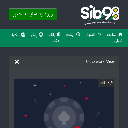
ورود به سایت معتبر
صفحه
انفجار
رولت
بلک
پوکر
باکارات
اصلی
جک
Clockwork Mice