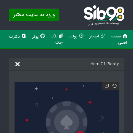
ورود به سایت معتبر
صفحه
انفجار
رولت
بلک
پوکر
باکارات
اصلی
جک
Horn Of Plenty