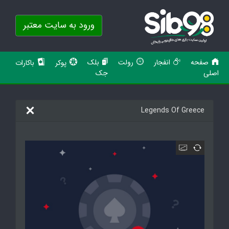
ورود به سایت معتبر
صفحه
انفجار
رولت
بلک
پوکر
باکارات
اصلی
جک
Legends Of Greece