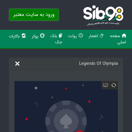
ورود به سایت معتبر
صفحه
انفجار
رولت
بلک
پوکر
باکارات
اصلی
جک
Legends Of Olympia