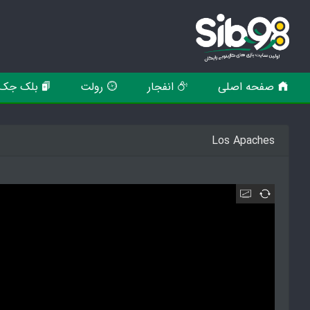
صفحه اصلی
انفجار
رولت
بلک جک
Los Apaches