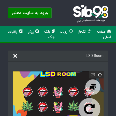
ورود به سایت معتبر
صفحه
انفجار
رولت
بلک
پوکر
باکارات
اصلی
جک
LSD Room