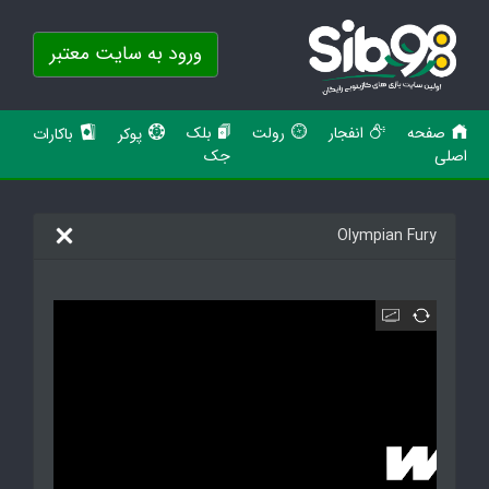
ورود به سایت معتبر
صفحه
انفجار
رولت
بلک
پوکر
باکارات
اصلی
جک
Olympian Fury