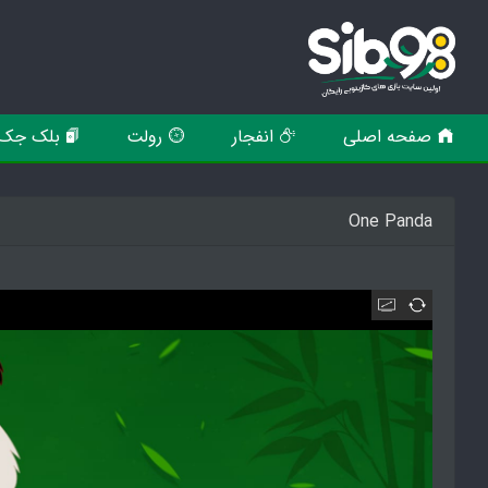
صفحه اصلی
انفجار
رولت
بلک جک
One Panda