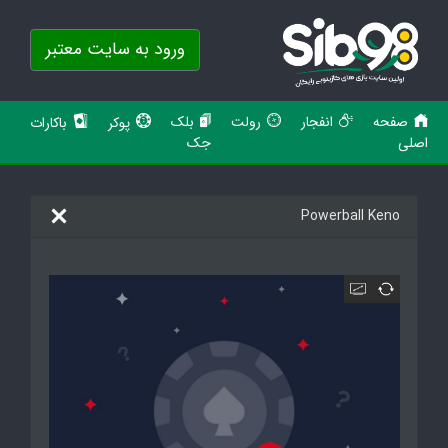
ورود به سایت معتبر
صفحه
انفجار
رولت
بلک
پوکر
باکارات
اصلی
جک
Powerball Keno