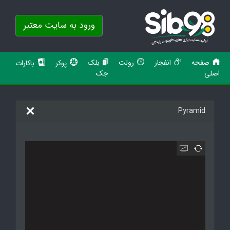
ورود به سایت معتبر
صفحه
انفجار
رولت
بلک
پوکر
باکارات
اصلی
جک
Pyramid