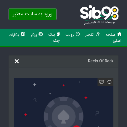
ورود به سایت معتبر
صفحه
انفجار
رولت
بلک
پوکر
باکارات
اصلی
جک
Reels Of Rock