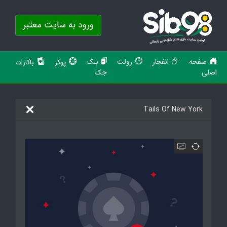
ورود به سایت معتبر
صفحه
انفجار
رولت
بلک
پوکر
باکارات
اصلی
جک
Tails Of New York