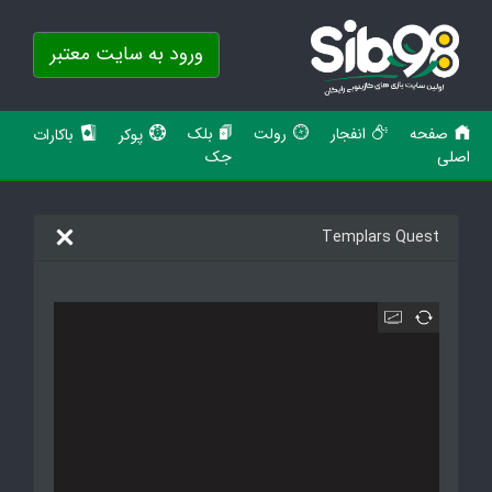
ورود به سایت معتبر
صفحه
انفجار
رولت
بلک
پوکر
باکارات
اصلی
جک
Templars Quest