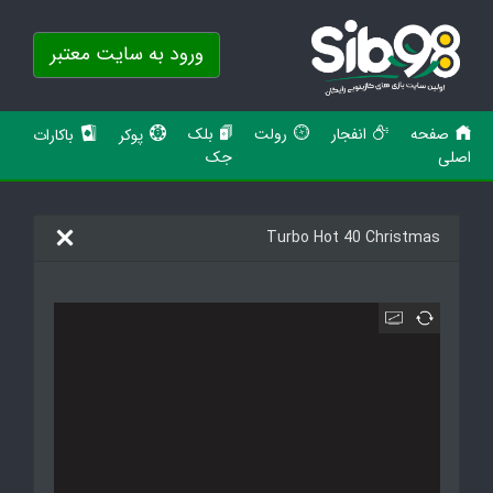
ورود به سایت معتبر
صفحه
انفجار
رولت
بلک
پوکر
باکارات
اصلی
جک
Turbo Hot 40 Christmas