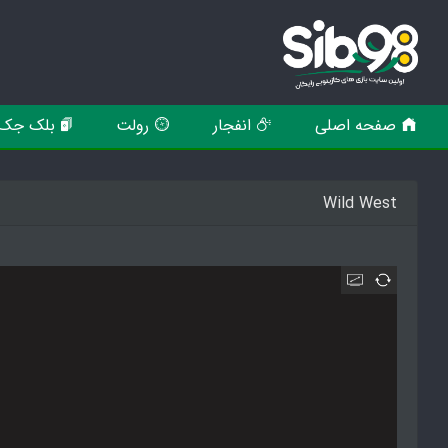
صفحه اصلی
انفجار
رولت
بلک جک
Wild West